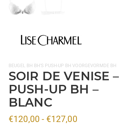
Categorieën:
BEUGEL BH
BH'S
PUSH-UP BH
VOORGEVORMDE BH
SOIR DE VENISE –
PUSH-UP BH –
BLANC
Prijsklasse:
€
120,00
-
€
127,00