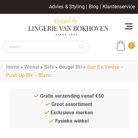
Advies & Styling
|
Blog
|
Klantenservice
0
Home
»
Winkel
»
BH's
»
Beugel BH
»
Soir De Venise –
Push-Up BH – Blanc
Gratis verzending vanaf €50
Groot assortiment
Exclusieve merken
Fysieke winkel