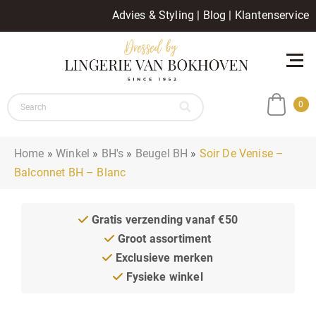
Advies & Styling
|
Blog
|
Klantenservice
0
Home
»
Winkel
»
BH's
»
Beugel BH
»
Soir De Venise –
Balconnet BH – Blanc
Gratis verzending vanaf €50
Groot assortiment
Exclusieve merken
Fysieke winkel