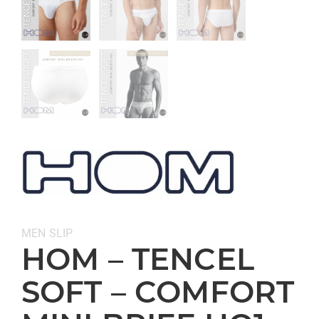
Categorieën:
MEN
SLIP
HOM – TENCEL
SOFT – COMFORT