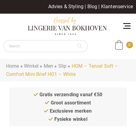
Advies & Styling
|
Blog
|
Klantenservice
0
Home
»
Winkel
»
Men
»
Slip
»
HOM – Tencel Soft –
Comfort Mini Brief HO1 – White
Gratis verzending vanaf €50
Groot assortiment
Exclusieve merken
Fysieke winkel