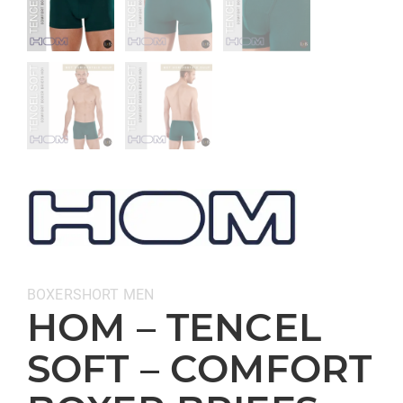
Categorieën:
BOXERSHORT
MEN
HOM – TENCEL
SOFT – COMFORT