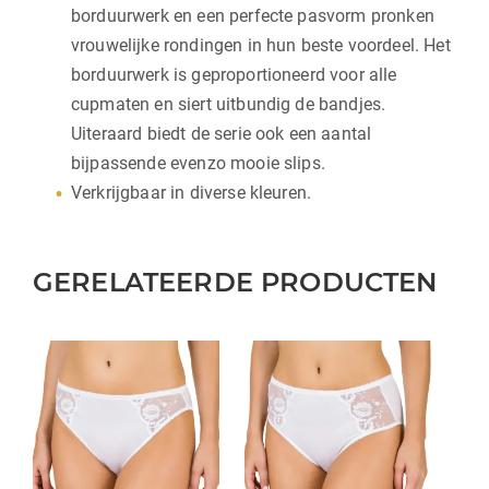
borduurwerk en een perfecte pasvorm pronken
vrouwelijke rondingen in hun beste voordeel. Het
borduurwerk is geproportioneerd voor alle
cupmaten en siert uitbundig de bandjes.
Uiteraard biedt de serie ook een aantal
bijpassende evenzo mooie slips.
Verkrijgbaar in diverse kleuren.
GERELATEERDE PRODUCTEN
Dit
Dit
product
product
heeft
heeft
meerdere
meerdere
variaties.
variaties.