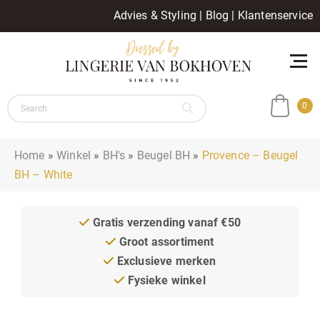
Advies & Styling
|
Blog
|
Klantenservice
0
Home
»
Winkel
»
BH's
»
Beugel BH
»
Provence – Beugel
BH – White
Gratis verzending vanaf €50
Groot assortiment
Exclusieve merken
Fysieke winkel