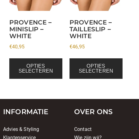
Deze
Deze
optie
optie
kan
kan
PROVENCE –
PROVENCE –
MINISLIP –
TAILLESLIP –
gekozen
gekozen
WHITE
WHITE
worden
worden
op
op
€
40,95
€
46,95
de
de
productpagina
productpagina
OPTIES
OPTIES
SELECTEREN
SELECTEREN
INFORMATIE
OVER ONS
Advies & Styling
Contact
Klantenservice
Wie zijn wij?