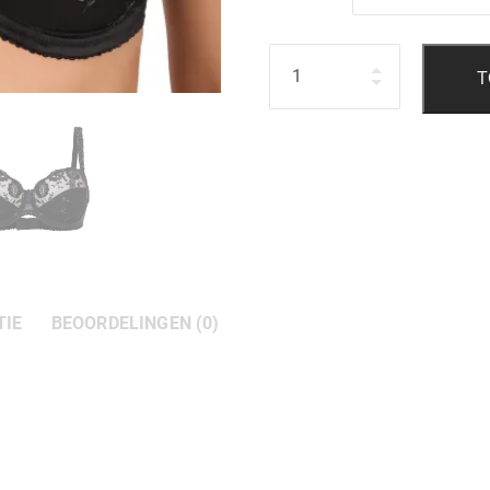
Hoeveelheid
T
TIE
BEOORDELINGEN (0)