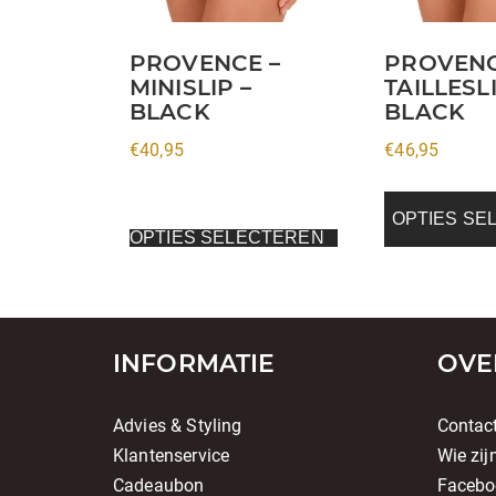
optie
optie
kan
kan
PROVENCE –
PROVENC
gekozen
gekozen
MINISLIP –
TAILLESLI
worden
worden
BLACK
BLACK
op
op
€
40,95
€
46,95
de
de
productpagina
productpagin
OPTIES SE
OPTIES SELECTEREN
INFORMATIE
OVE
Advies & Styling
Contac
Klantenservice
Wie zij
Cadeaubon
Facebo