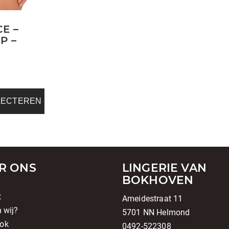
E –
P –
a
LECTEREN
R ONS
LINGERIE VAN
BOKHOVEN
t
Ameidestraat 11
n wij?
5701 NN Helmond
ok
0492-522308