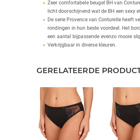
Zeer comfortabele beugel BH van Conturel
licht doorschijnend wat de BH een sexy ef
De serie Provence van Conturelle heeft v
rondingen in hun beste voordeel. Het bord
een aantal bijpassende evenzo mooie sli
Verkrijgbaar in diverse kleuren.
GERELATEERDE PRODUC
Dit
Dit
product
product
heeft
heeft
meerdere
meerdere
variaties.
variaties.
Deze
Deze