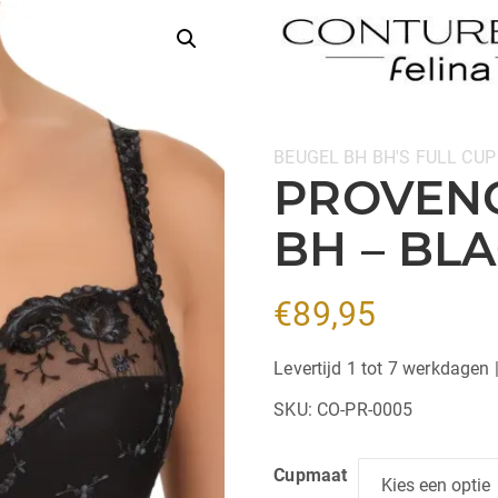
Categorieën:
BEUGEL BH
BH'S
FULL CUP
PROVENC
BH – BL
€
89,95
Levertijd 1 tot 7 werkdagen 
SKU:
CO-PR-0005
Cupmaat