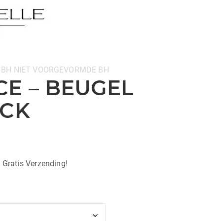
 BH
NIET VOORGEVORMDE BH
E – BEUGEL
ACK
| Gratis Verzending!