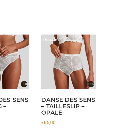
Dit
product
heeft
meerdere
variaties.
Deze
optie
kan
DES SENS
DANSE DES SENS
gekozen
G –
– TAILLESLIP –
worden
OPALE
op
€
65,00
de