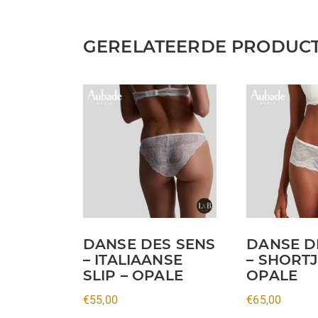
GERELATEERDE PRODUC
Dit
Dit
product
product
heeft
heeft
meerdere
meerdere
variaties.
variaties.
Deze
Deze
optie
optie
kan
kan
DANSE DES SENS
DANSE D
gekozen
gekozen
– ITALIAANSE
– SHORTJ
worden
worden
SLIP – OPALE
OPALE
op
op
€
55,00
€
65,00
de
de