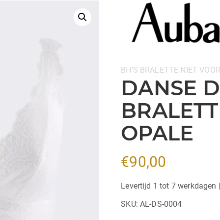
Categorieën:
BH'S
BRALETTE
NIET VOO
DANSE D
BRALETT
OPALE
€
90,00
Levertijd 1 tot 7 werkdagen 
SKU:
AL-DS-0004