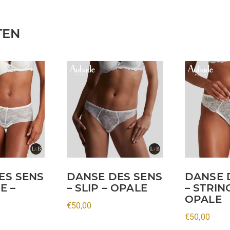
TEN
Dit
Dit
product
product
heeft
heeft
meerdere
meerdere
variaties.
variaties.
Deze
Deze
optie
optie
kan
kan
ES SENS
DANSE DES SENS
DANSE 
gekozen
gekozen
E –
– SLIP – OPALE
– STRIN
worden
worden
OPALE
€
50,00
op
op
€
50,00
de
de