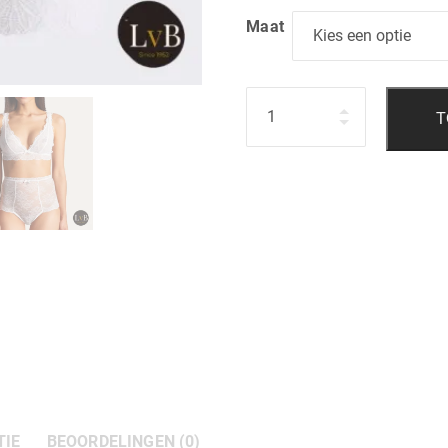
Maat
Hoeveelheid
T
TIE
BEOORDELINGEN (0)