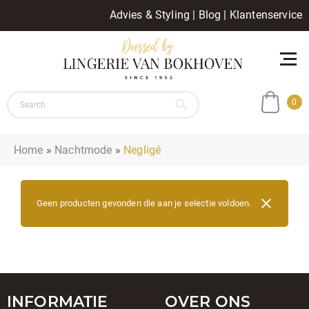
Advies & Styling
|
Blog
|
Klantenservice
0
Home
»
Nachtmode
»
Negligé
Geen producten gevonden die aan je selectie voldoen.
INFORMATIE
OVER ONS