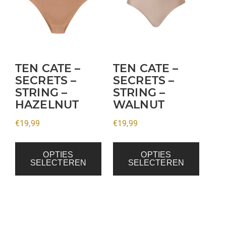
meerdere
meerdere
variaties.
variaties.
Deze
Deze
optie
optie
kan
kan
TEN CATE –
TEN CATE –
gekozen
gekozen
SECRETS –
SECRETS –
STRING –
STRING –
worden
worden
HAZELNUT
WALNUT
op
op
de
de
€
19,99
€
19,99
productpagina
productpagina
OPTIES
OPTIES
SELECTEREN
SELECTEREN
Dit
Dit
product
product