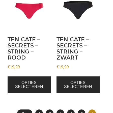
heeft
heeft
meerdere
meerdere
variaties.
variaties.
Deze
Deze
optie
optie
kan
kan
TEN CATE –
TEN CATE –
gekozen
gekozen
SECRETS –
SECRETS –
STRING –
STRING –
worden
worden
ROOD
ZWART
op
op
de
de
€
19,99
€
19,99
productpagina
productpagina
OPTIES
OPTIES
SELECTEREN
SELECTEREN