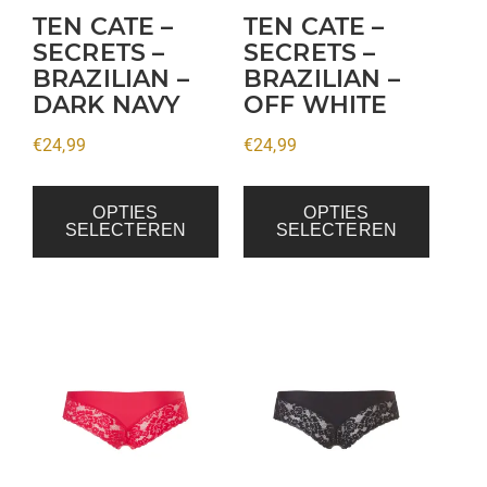
kan
kan
TEN CATE –
TEN CATE –
gekozen
gekozen
SECRETS –
SECRETS –
BRAZILIAN –
BRAZILIAN –
worden
worden
DARK NAVY
OFF WHITE
op
op
de
de
€
24,99
€
24,99
productpagina
productpagina
OPTIES
OPTIES
SELECTEREN
SELECTEREN
Dit
Dit
product
product
heeft
heeft
meerdere
meerdere
variaties.
variaties.
Deze
Deze