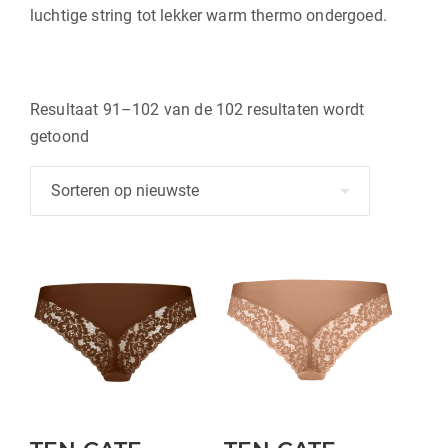
luchtige string tot lekker warm thermo ondergoed.
Resultaat 91–102 van de 102 resultaten wordt
Gesorteerd
getoond
op
nieuwste
Dit
Dit
product
product
heeft
heeft
meerdere
meerdere
variaties.
variaties.
Deze
Deze
optie
optie
kan
kan