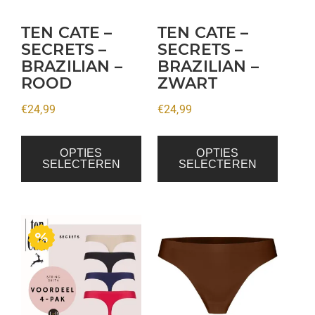
optie
optie
kan
kan
TEN CATE –
TEN CATE –
gekozen
gekozen
SECRETS –
SECRETS –
BRAZILIAN –
BRAZILIAN –
worden
worden
ROOD
ZWART
op
op
de
de
€
24,99
€
24,99
productpagina
productpagina
OPTIES
OPTIES
SELECTEREN
SELECTEREN
Dit
product
heeft
meerdere
variaties.