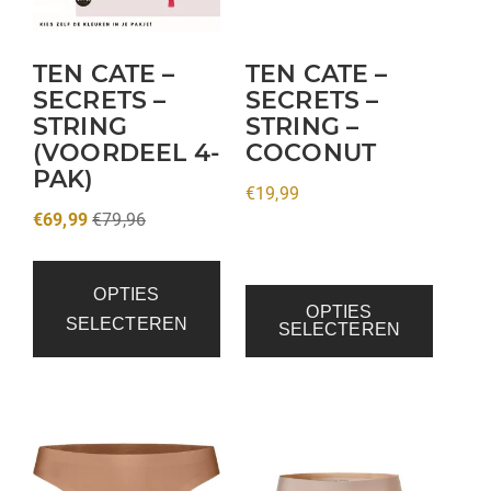
Deze
optie
kan
TEN CATE –
TEN CATE –
gekozen
SECRETS –
SECRETS –
STRING
STRING –
worden
(VOORDEEL 4-
COCONUT
op
PAK)
de
€
19,99
productpagina
€
69,99
€
79,96
OPTIES
OPTIES
SELECTEREN
SELECTEREN
Dit
Dit
product
product
heeft
heeft