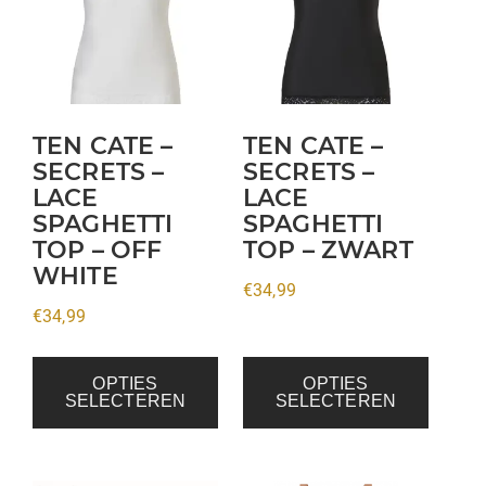
meerdere
meerdere
variaties.
variaties.
Deze
Deze
optie
optie
kan
kan
TEN CATE –
TEN CATE –
gekozen
gekozen
SECRETS –
SECRETS –
LACE
LACE
worden
worden
SPAGHETTI
SPAGHETTI
op
op
TOP – OFF
TOP – ZWART
de
de
WHITE
productpagina
productpagina
€
34,99
€
34,99
OPTIES
OPTIES
SELECTEREN
SELECTEREN