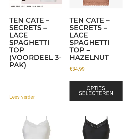
Deze
optie
kan
TEN CATE –
TEN CATE –
gekozen
SECRETS –
SECRETS –
LACE
LACE
worden
SPAGHETTI
SPAGHETTI
op
TOP
TOP –
de
(VOORDEEL 3-
HAZELNUT
productpagina
PAK)
€
34,99
OPTIES
SELECTEREN
Lees verder
Dit
Dit
product
product
heeft
heeft