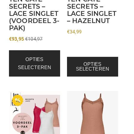
gekozen
SECRETS –
SECRETS –
LACE SINGLET
LACE SINGLET
worden
(VOORDEEL 3-
– HAZELNUT
op
PAK)
de
€
34,99
productpagina
€
93,95
€
104,97
OPTIES
OPTIES
SELECTEREN
SELECTEREN
Dit
product
heeft
meerdere
variaties.