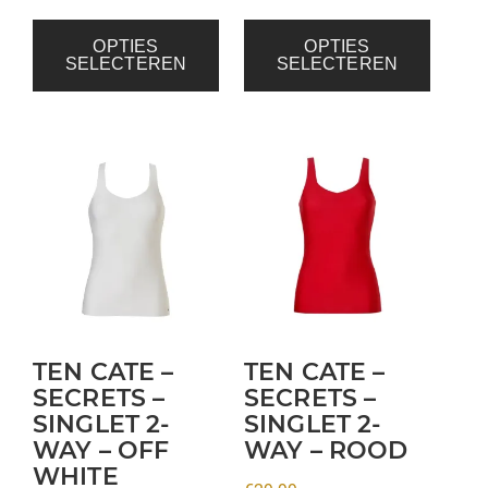
OPTIES
OPTIES
SELECTEREN
SELECTEREN
Dit
Dit
product
product
heeft
heeft
meerdere
meerdere
variaties.
variaties.
Deze
Deze
optie
optie
kan
kan
TEN CATE –
TEN CATE –
gekozen
gekozen
SECRETS –
SECRETS –
SINGLET 2-
SINGLET 2-
worden
worden
WAY – OFF
WAY – ROOD
op
op
WHITE
de
de