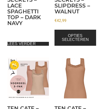
LACE
SLIPDRESS –
worden
SPAGHETTI
WALNUT
op
TOP – DARK
de
€
42,99
NAVY
productpagina
OPTIES
SELECTEREN
LEES VERDER
Dit
product
heeft
meerdere
variaties.
Deze
optie
kan
TEN CATE –
TEN CATE –