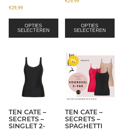
€
29,99
productpagina
productpagina
€
29,99
OPTIES
OPTIES
SELECTEREN
SELECTEREN
Dit
product
heeft
meerdere
variaties.
Deze
optie
kan
TEN CATE –
TEN CATE –
gekozen
SECRETS –
SECRETS –
SINGLET 2-
SPAGHETTI
worden