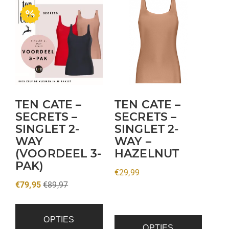
Dit
product
heeft
meerdere
variaties.
Deze
optie
kan
TEN CATE –
TEN CATE –
gekozen
SECRETS –
SECRETS –
SINGLET 2-
SINGLET 2-
worden
WAY
WAY –
op
(VOORDEEL 3-
HAZELNUT
de
PAK)
productpagina
€
29,99
€
79,95
€
89,97
OPTIES
OPTIES