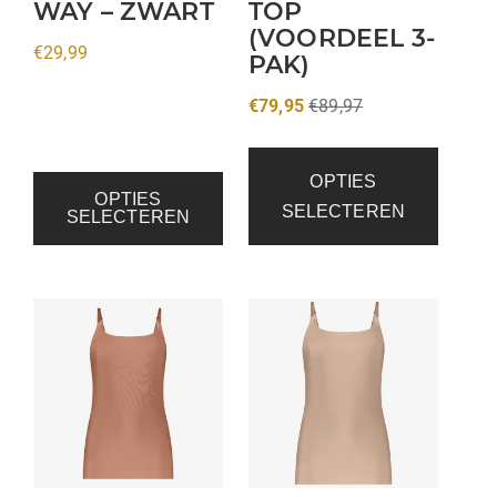
WAY – ZWART
TOP
op
(VOORDEEL 3-
de
€
29,99
PAK)
productpagina
€
79,95
€
89,97
OPTIES
OPTIES
SELECTEREN
SELECTEREN
Dit
Dit
product
product
heeft
heeft
meerdere
meerdere
variaties.
variaties.
Deze
Deze
optie
optie