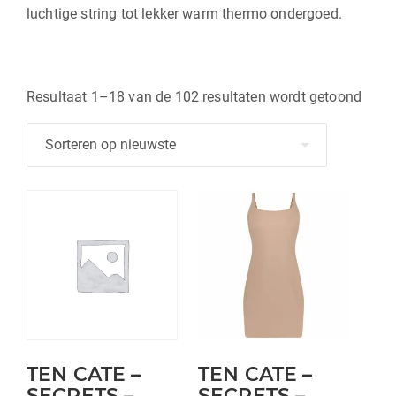
luchtige string tot lekker warm thermo ondergoed.
Gesor
Resultaat 1–18 van de 102 resultaten wordt getoond
op
nieu
Dit
product
heeft
meerdere
variaties.
Deze
optie
kan
TEN CATE –
TEN CATE –
gekozen
SECRETS –
SECRETS –