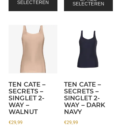
SELECTEREN
SELECTEREN
Dit
Dit
product
product
heeft
heeft
meerdere
meerdere
variaties.
variaties.
Deze
Deze
optie
optie
kan
kan
TEN CATE –
TEN CATE –
gekozen
gekozen
SECRETS –
SECRETS –
SINGLET 2-
SINGLET 2-
worden
worden
WAY –
WAY – DARK
op
op
WALNUT
NAVY
de
de
productpagina
productpagina
€
29,99
€
29,99