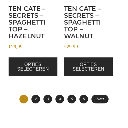
kan
kan
TEN CATE –
TEN CATE –
gekozen
gekozen
SECRETS –
SECRETS –
SPAGHETTI
SPAGHETTI
worden
worden
TOP –
TOP –
op
op
HAZELNUT
WALNUT
de
de
productpagina
productpagina
€
29,99
€
29,99
OPTIES
OPTIES
SELECTEREN
SELECTEREN
1
2
3
4
5
6
Next