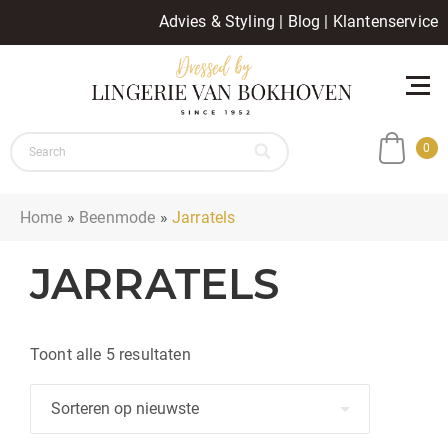
Advies & Styling
|
Blog
|
Klantenservice
0
Home
»
Beenmode
»
Jarratels
JARRATELS
Gesorteerd
Toont alle 5 resultaten
op
nieuwste