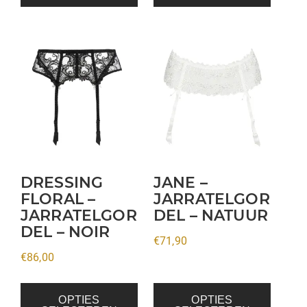
Dit
Dit
product
product
heeft
heeft
meerdere
meerdere
variaties.
variaties.
Deze
Deze
optie
optie
kan
kan
DRESSING
JANE –
gekozen
gekozen
FLORAL –
JARRATELGOR
JARRATELGOR
DEL – NATUUR
worden
worden
DEL – NOIR
op
op
€
71,90
de
de
€
86,00
productpagina
productpagina
OPTIES
OPTIES