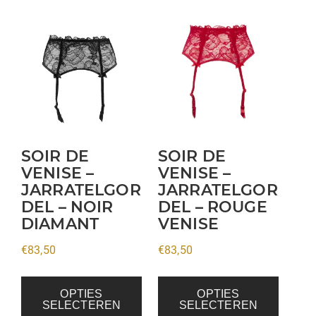
Dit
Dit
product
product
heeft
heeft
meerdere
meerdere
variaties.
variaties.
Deze
Deze
optie
optie
kan
kan
SOIR DE
SOIR DE
gekozen
gekozen
VENISE –
VENISE –
JARRATELGOR
JARRATELGOR
worden
worden
DEL – NOIR
DEL – ROUGE
op
op
DIAMANT
VENISE
de
de
productpagina
productpagina
€
83,50
€
83,50
OPTIES
OPTIES
SELECTEREN
SELECTEREN