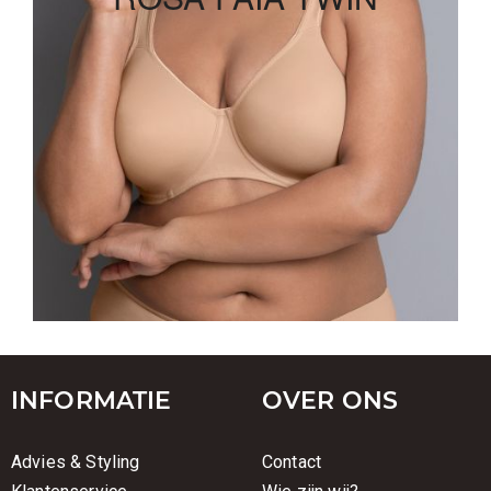
? Dan is de
Faia
bh met beugel van Rosa
t-shirt
een
een absolute
(5490)
beugel bh
Twin
Faia
Rosa
must have! Met haar zachte naadloze cups van super
Faia
bh van Rosa
Twin
zachte microvezel zorgt deze
voor een mooie ondersteuning en ultra comfortabel
gevoel.
Shoppen
INFORMATIE
OVER ONS
Advies & Styling
Contact