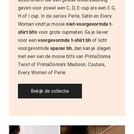
geven voor zowel een C, D, E-cup als een F, G,
H of I cup. In de series Perle, Satin en Every
Woman vindt je mooie
niet-
voorgevormde
t-
shirt
bh’s
voor grote cupmaten. Ga je liever
voor een
voorgevormde
t-shirt
bh
of licht
voorgevormde
spacer
bh
, dan kan je slagen
met een van de mooie bh’s van PrimaDonna
Twist of PrimaDonna’s Madison, Couture,
Every Woman of Perle.
Bekijk de collectie