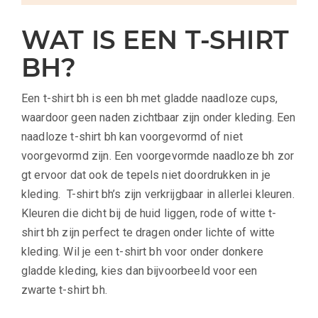
WAT IS EEN T-SHIRT
BH?
Een
t-shirt
bh is een
bh
met
gladde naadloze cup
s
,
waardoor geen naden zichtbaar zijn
onder kleding
.
Een
naadloze
t-shirt
bh kan voorgevormd of niet
voorgevormd
zijn
.
Een
voorgevormde
naadloze
bh
zor
gt ervoor dat ook de tepels niet doordrukken in je
kleding.
T-shirt bh’s
zijn verkrijgbaar in allerlei kleuren
.
Kleuren die dicht bij de huid liggen, rode of witte
t-
shirt
bh zijn perfect te dragen onder lichte of witte
kleding. Wil je een
t-shirt
bh voor onder donkere
gladde kleding, kies dan bijvoorbeeld voor een
zwarte
t-shirt
bh.