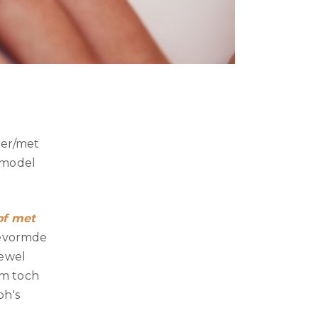
der/met
 model
of met
gevormde
oewel
rm toch
bh's