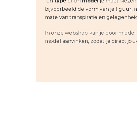
bh
type
of bh
model
je moet kiezen 
bijvoorbeeld de vorm van je figuur,
mate van transpiratie en gelegenheid
In onze webshop kan je door middel 
model aanvinken, zodat je direct jou