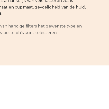
is afhankelijk van vele factoren zoals
 maat en cupmaat, gevoeligheid van de huid,
.
van handige filters het gewenste type en
w beste bh's kunt selecteren!