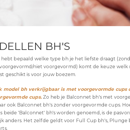
DELLEN BH'S
 hebt bepaald welke type bh je het liefste draagt (zon
 voorgevormd/niet voorgevormd) komt de keuze welk
t geschikt is voor jouw boezem.
lk model bh verkrijgbaar is met voorgevormde cups 
orgevormde cups.
Zo heb je Balconnet bh's met voor
aar ook Balconnet bh's zonder voorgevormde cups. H
s beide 'Balconnet' bh's worden genoemd, is de pasvo
jk anders. Het zelfde geldt voor Full Cup bh's, Plunge 
rts.