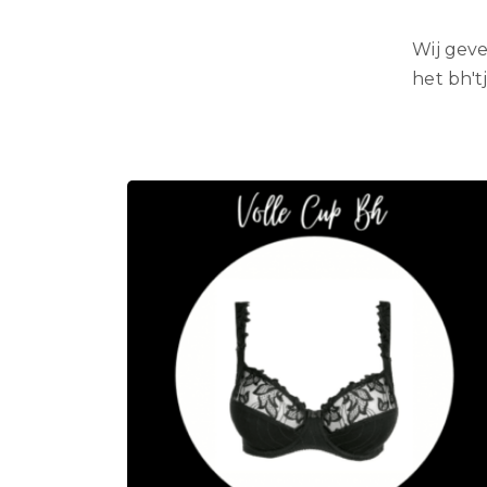
Wij geve
het bh't