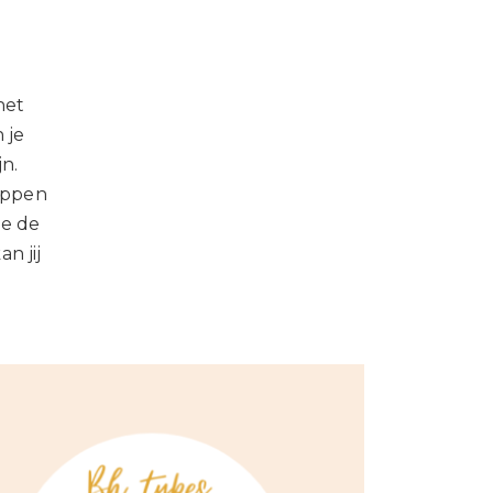
het
 je
jn.
appen
ze de
n jij