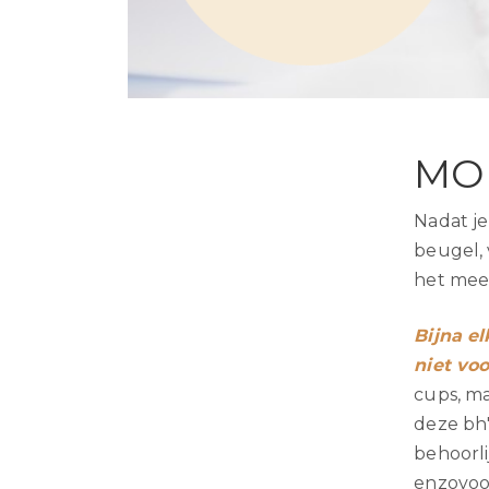
MO
Nadat je
beugel,
het mees
Bijna e
niet vo
cups, m
deze bh'
behoorli
enzovoo