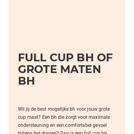
FULL CUP BH
OF
GROTE MATEN
BH
Wil jij de best mogelijke bh voor jouw grote
cup maat? Een bh die zorgt voor maximale
ondersteuning en een comfortabel gevoel
tijdens het dragen? Dan is een full cup bh