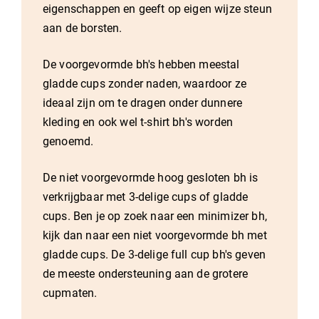
eigenschappen en geeft op eigen wijze steun
aan de borsten.
De voorgevormde bh's hebben meestal
gladde cups zonder naden, waardoor ze
ideaal zijn om te dragen onder dunnere
kleding en ook wel t-shirt bh's worden
genoemd.
De niet voorgevormde hoog gesloten bh is
verkrijgbaar met 3-delige cups of gladde
cups. Ben je op zoek naar een minimizer bh,
kijk dan naar een niet voorgevormde bh met
gladde cups. De 3-delige full cup bh's geven
de meeste ondersteuning aan de grotere
cupmaten.