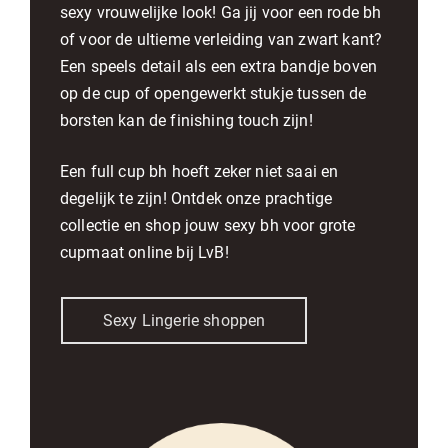
sexy vrouwelijke look! Ga jij voor een rode bh
of voor de ultieme verleiding van zwart kant?
Een speels detail als een extra bandje boven
op de cup of opengewerkt stukje tussen de
borsten kan de finishing touch zijn!
Een full cup bh hoeft zeker niet saai en
degelijk te zijn! Ontdek onze prachtige
collectie en shop jouw sexy bh voor grote
cupmaat online bij LvB!
Sexy Lingerie shoppen