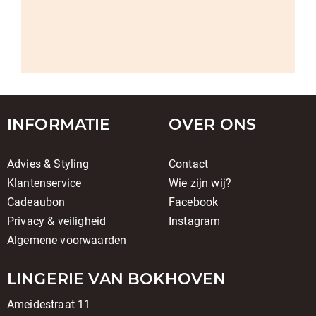
INFORMATIE
OVER ONS
Advies & Styling
Contact
Klantenservice
Wie zijn wij?
Cadeaubon
Facebook
Privacy & veiligheid
Instagram
Algemene voorwaarden
LINGERIE VAN BOKHOVEN
Ameidestraat 11