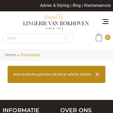
Advies & Styling
|
Blog
|
Klantenservice
0
Home
»
Ondergoed
Geen producten gevonden die aan je selectie voldoen.
INFORMATIE
OVER ONS