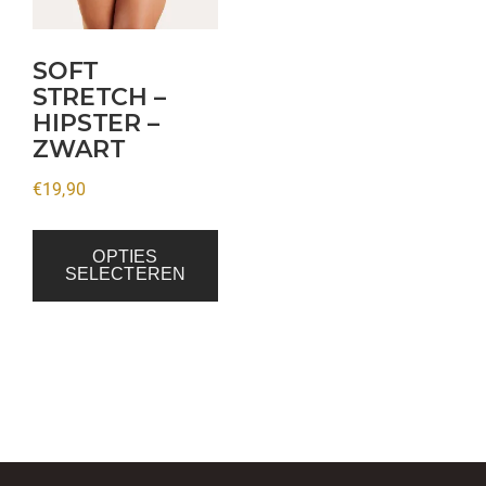
Deze
optie
kan
SOFT
gekozen
STRETCH –
HIPSTER –
worden
ZWART
op
de
€
19,90
productpagina
OPTIES
SELECTEREN