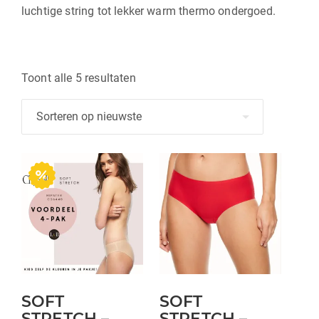
luchtige string tot lekker warm thermo ondergoed.
Gesorteerd
Toont alle 5 resultaten
op
nieuwste
Dit
product
heeft
meerdere
variaties.
Deze
optie
kan
SOFT
SOFT
gekozen
STRETCH –
STRETCH –