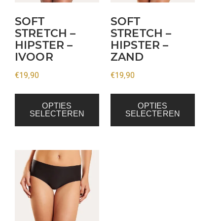
optie
optie
kan
kan
SOFT
SOFT
gekozen
gekozen
STRETCH –
STRETCH –
HIPSTER –
HIPSTER –
worden
worden
IVOOR
ZAND
op
op
de
de
€
19,90
€
19,90
productpagina
productpagina
OPTIES
OPTIES
SELECTEREN
SELECTEREN
Dit
product
heeft
meerdere
variaties.