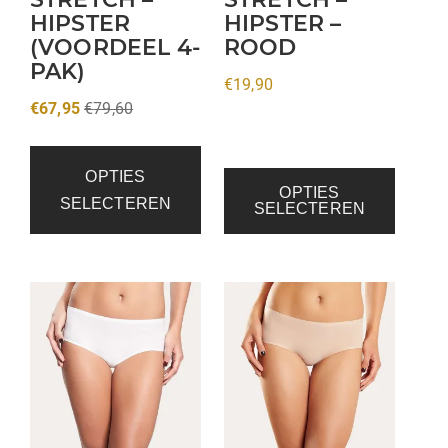
HIPSTER
HIPSTER –
worden
(VOORDEEL 4-
ROOD
op
PAK)
de
€
19,90
productpagina
€
67,95
€
79,60
OPTIES
OPTIES
SELECTEREN
SELECTEREN
Dit
Dit
product
product
heeft
heeft
meerdere
meerdere
variaties.
variaties.
Deze
Deze