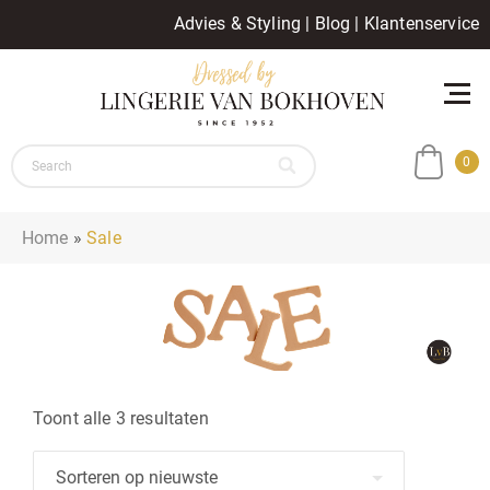
Advies & Styling
|
Blog
|
Klantenservice
0
Home
»
Sale
Gesorteerd
Toont alle 3 resultaten
op
nieuwste