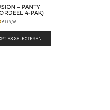
USION – PANTY
ORDEEL 4-PAK)
5
€
119,96
OPTIES SELECTEREN