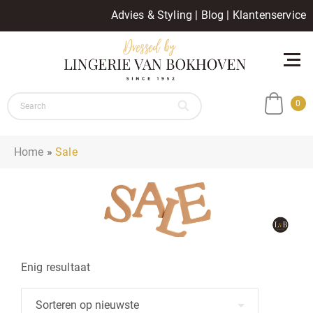
Advies & Styling
|
Blog
|
Klantenservice
0
Home
»
Sale
Enig resultaat