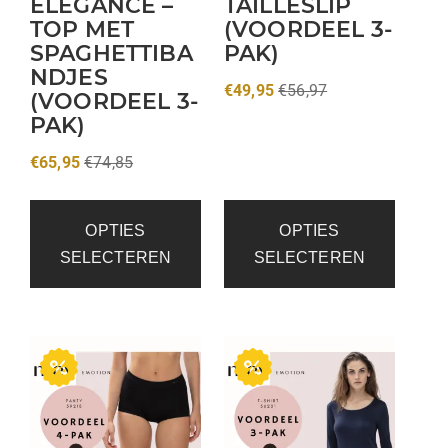
ELEGANCE –
TAILLESLIP
TOP MET
(VOORDEEL 3-
SPAGHETTIBA
PAK)
NDJES
€
49,95
€
56,97
(VOORDEEL 3-
PAK)
€
65,95
€
74,85
OPTIES
OPTIES
SELECTEREN
SELECTEREN