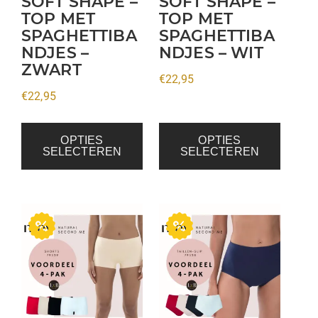
SOFT SHAPE –
SOFT SHAPE –
gekozen
gekozen
TOP MET
TOP MET
SPAGHETTIBA
SPAGHETTIBA
worden
worden
NDJES –
NDJES – WIT
op
op
ZWART
de
de
€
22,95
productpagina
productpagina
€
22,95
OPTIES
OPTIES
SELECTEREN
SELECTEREN