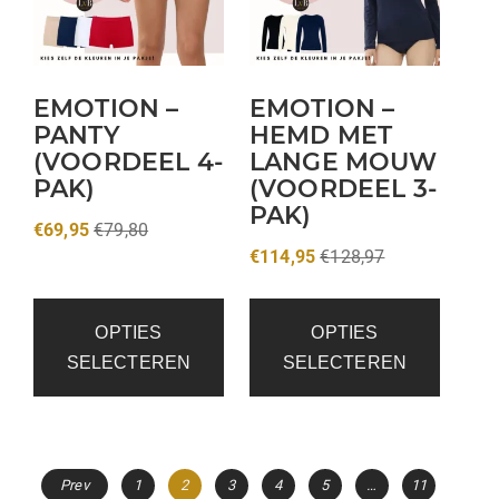
EMOTION –
EMOTION –
PANTY
HEMD MET
(VOORDEEL 4-
LANGE MOUW
PAK)
(VOORDEEL 3-
PAK)
€
69,95
€
79,80
€
114,95
€
128,97
OPTIES
OPTIES
SELECTEREN
SELECTEREN
Prev
1
2
3
4
5
…
11