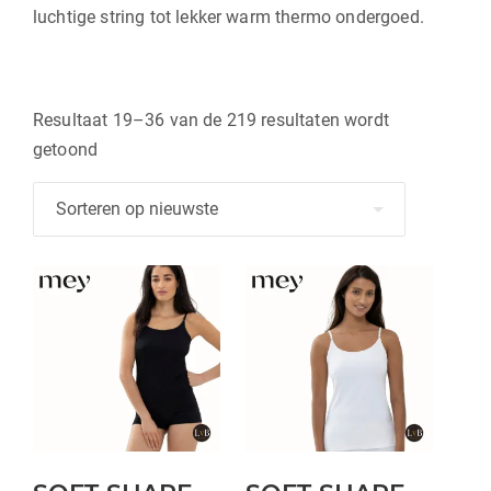
luchtige string tot lekker warm thermo ondergoed.
Resultaat 19–36 van de 219 resultaten wordt
Gesorteerd
getoond
op
nieuwste
Dit
Dit
product
product
heeft
heeft
meerdere
meerdere
variaties.
variaties.
Deze
Deze
optie
optie
kan
kan