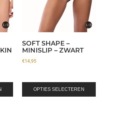
Deze
optie
kan
gekozen
worden
op
SOFT SHAPE –
de
SKIN
MINISLIP – ZWART
productpagina
€
14,95
N
OPTIES SELECTEREN