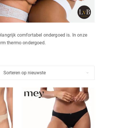
elangrijk comfortabel ondergoed is. In onze
 warm thermo ondergoed.
Dit
product
heeft
meerdere
variaties.