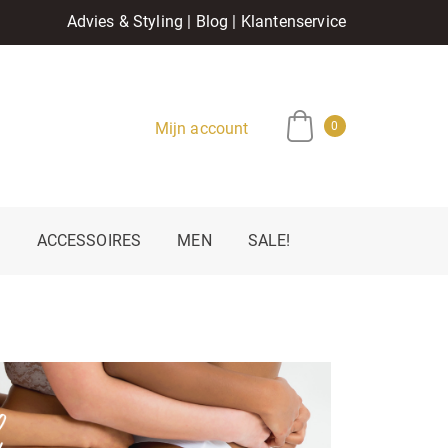
Advies & Styling
|
Blog
|
Klantenservice
Mijn account
0
E
ACCESSOIRES
MEN
SALE!