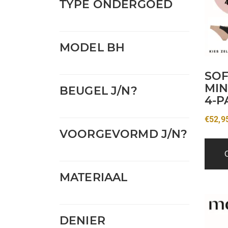
TYPE ONDERGOED
MODEL BH
SOF
MIN
BEUGEL J/N?
4-P
€
52,9
VOORGEVORMD J/N?
MATERIAAL
Dit
produ
DENIER
heeft