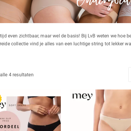
ltijd even zichtbaar, maar wel de basis! Bij LvB weten we hoe b
reide collectie vind je alles van een luchtige string tot lekker
Gesorteerd
alle 4 resultaten
op
nieuwste
Dit
product
heeft
meerdere
variaties.