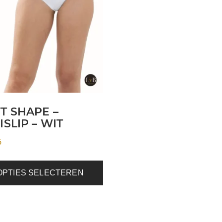
ere
es.
en
n
T SHAPE –
ISLIP – WIT
ctpagina
5
OPTIES SELECTEREN