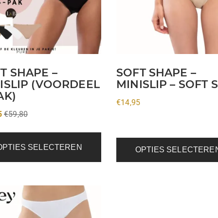
Deze
optie
kan
gekozen
worden
op
T SHAPE –
SOFT SHAPE –
de
ISLIP (VOORDEEL
MINISLIP – SOFT 
AK)
productpagina
€
14,95
5
€
59,80
OPTIES SELECTEREN
OPTIES SELECTERE
ct