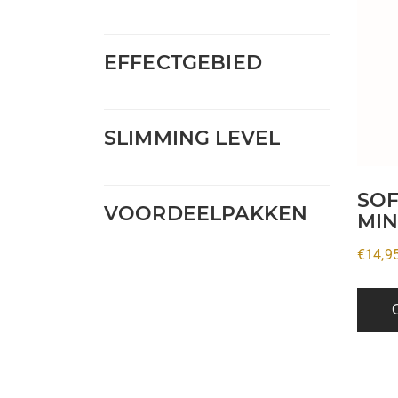
meerd
variati
EFFECTGEBIED
Deze
optie
kan
SLIMMING LEVEL
gekoz
worde
op
SOF
VOORDEELPAKKEN
de
MIN
produ
€
14,9